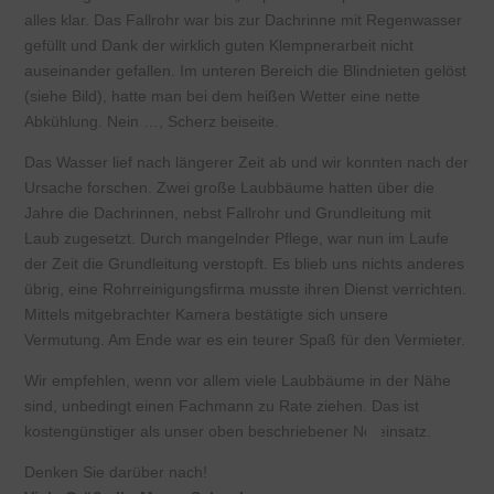
alles klar. Das Fallrohr war bis zur Dachrinne mit Regenwasser
gefüllt und Dank der wirklich guten Klempnerarbeit nicht
auseinander gefallen. Im unteren Bereich die Blindnieten gelöst
(siehe Bild), hatte man bei dem heißen Wetter eine nette
Abkühlung. Nein …, Scherz beiseite.
Das Wasser lief nach längerer Zeit ab und wir konnten nach der
Ursache forschen. Zwei große Laubbäume hatten über die
Jahre die Dachrinnen, nebst Fallrohr und Grundleitung mit
Laub zugesetzt. Durch mangelnder Pflege, war nun im Laufe
der Zeit die Grundleitung verstopft. Es blieb uns nichts anderes
übrig, eine Rohrreinigungsfirma musste ihren Dienst verrichten.
Mittels mitgebrachter Kamera bestätigte sich unsere
Vermutung. Am Ende war es ein teurer Spaß für den Vermieter.
Wir empfehlen, wenn vor allem viele Laubbäume in der Nähe
sind, unbedingt einen Fachmann zu Rate ziehen. Das ist
kostengünstiger als unser oben beschriebener Noteinsatz.
Denken Sie darüber nach!