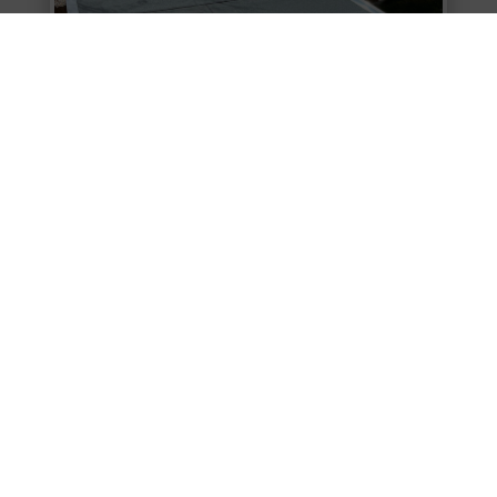
Gartenlaube
Flachdach
,
Klempnerarbeiten
Designed by
XXL-Design
| supported by
tegknet|de