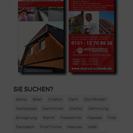
SIE SUCHEN?
Abriss
Biber
Creaton
Dach
Dachfenster
Dachpappe
Dachrinnen
Dächer
Dämmung
Einregnung
Eternit
Falztechnik
Fassade
First
Flachdach
Fünf Türme
Haarriss
Halle