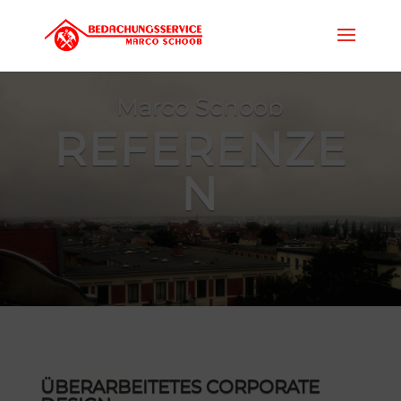
Marco Schoob
REFERENZE
N
ÜBERARBEITETES CORPORATE