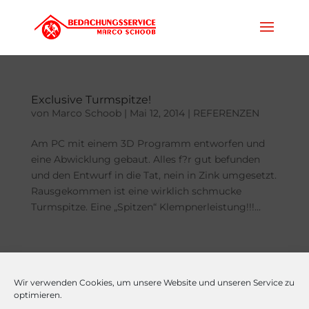
Exclusive Turmspitze!
von
Marco Schoob
|
Mai 12, 2014
|
REFERENZEN
Am PC mit einem 3D Programm entworfen und
eine Abwicklung gebaut. Alles f?r gut befunden
und den Entwurf in die Tat, nein in Zink umgesetzt.
Rausgekommen ist eine wirklich schmucke
Turmspitze. Eine „Spitzen“ Klempnerleistung!!!...
Wir verwenden Cookies, um unsere Website und unseren Service zu
optimieren.