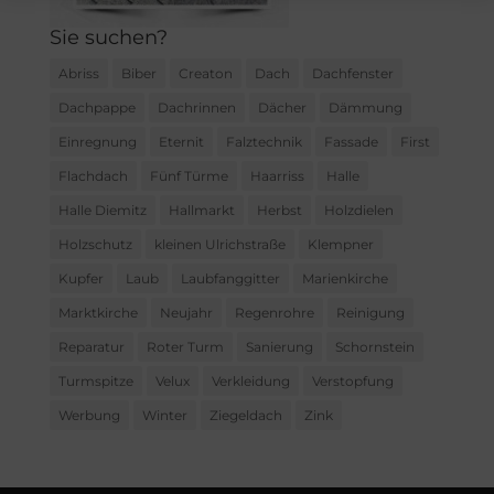
Sie suchen?
Abriss
Biber
Creaton
Dach
Dachfenster
Dachpappe
Dachrinnen
Dächer
Dämmung
Einregnung
Eternit
Falztechnik
Fassade
First
Flachdach
Fünf Türme
Haarriss
Halle
Halle Diemitz
Hallmarkt
Herbst
Holzdielen
Holzschutz
kleinen Ulrichstraße
Klempner
Kupfer
Laub
Laubfanggitter
Marienkirche
Marktkirche
Neujahr
Regenrohre
Reinigung
Reparatur
Roter Turm
Sanierung
Schornstein
Turmspitze
Velux
Verkleidung
Verstopfung
Werbung
Winter
Ziegeldach
Zink