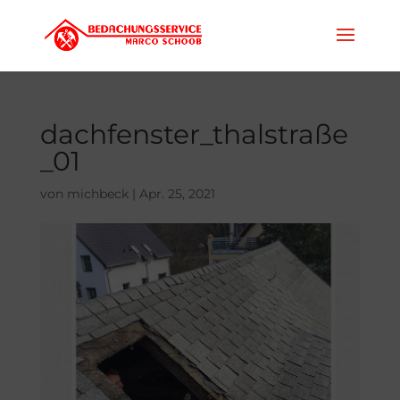
dachfenster_thalstraße
_01
von
michbeck
|
Apr. 25, 2021