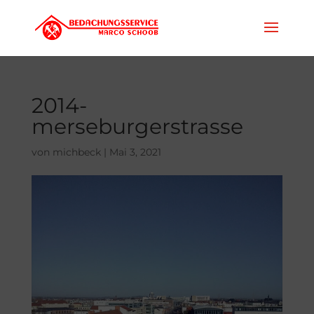
2014-
merseburgerstrasse
von
michbeck
|
Mai 3, 2021