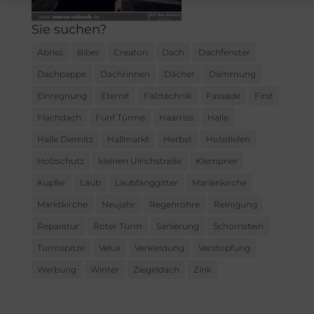
Sie suchen?
Abriss
Biber
Creaton
Dach
Dachfenster
Dachpappe
Dachrinnen
Dächer
Dämmung
Einregnung
Eternit
Falztechnik
Fassade
First
Flachdach
Fünf Türme
Haarriss
Halle
Halle Diemitz
Hallmarkt
Herbst
Holzdielen
Holzschutz
kleinen Ulrichstraße
Klempner
Kupfer
Laub
Laubfanggitter
Marienkirche
Marktkirche
Neujahr
Regenrohre
Reinigung
Reparatur
Roter Turm
Sanierung
Schornstein
Turmspitze
Velux
Verkleidung
Verstopfung
Werbung
Winter
Ziegeldach
Zink