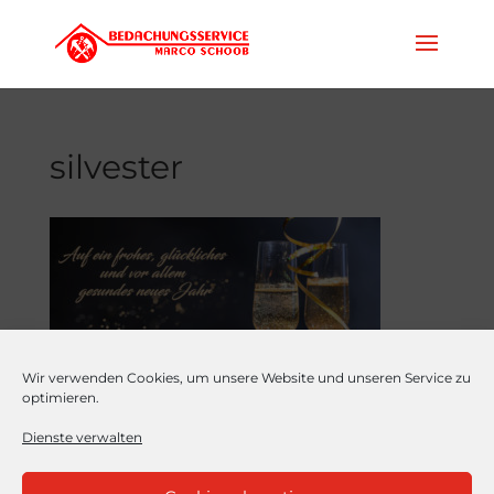
silvester
Wir verwenden Cookies, um unsere Website und unseren Service zu
optimieren.
Sie suchen?
Dienste verwalten
Abriss
Biber
Creaton
Dach
Dachfenster