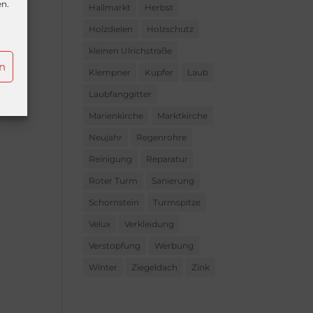
en.
Hallmarkt
Herbst
Holzdielen
Holzschutz
kleinen Ulrichstraße
n
Klempner
Kupfer
Laub
Laubfanggitter
Marienkirche
Marktkirche
Neujahr
Regenrohre
Reinigung
Reparatur
Roter Turm
Sanierung
Schornstein
Turmspitze
Velux
Verkleidung
Verstopfung
Werbung
Winter
Ziegeldach
Zink