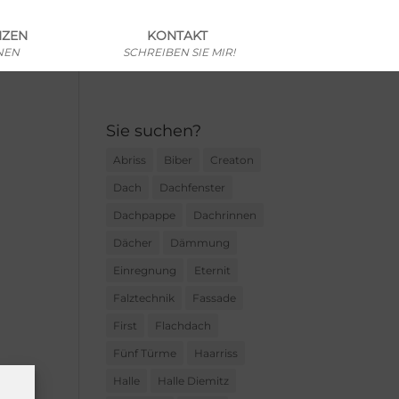
NZEN
KONTAKT
NEN
SCHREIBEN SIE MIR!
Sie suchen?
Abriss
Biber
Creaton
Dach
Dachfenster
Dachpappe
Dachrinnen
Dächer
Dämmung
Einregnung
Eternit
Falztechnik
Fassade
First
Flachdach
Fünf Türme
Haarriss
Halle
Halle Diemitz