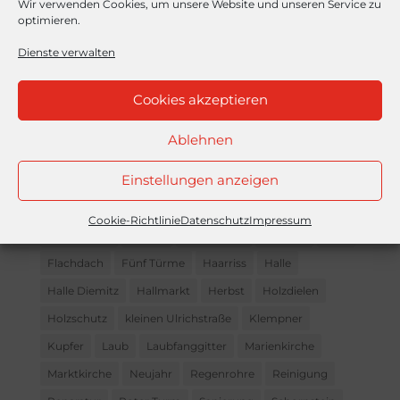
Wir verwenden Cookies, um unsere Website und unseren Service zu
optimieren.
Dienste verwalten
Frohe Ostern
Cookies akzeptieren
Ablehnen
Sie suchen?
Einstellungen anzeigen
Abriss
Biber
Creaton
Dach
Dachfenster
Dachpappe
Dachrinnen
Dächer
Dämmung
Cookie-Richtlinie
Datenschutz
Impressum
Einregnung
Eternit
Falztechnik
Fassade
First
Flachdach
Fünf Türme
Haarriss
Halle
Halle Diemitz
Hallmarkt
Herbst
Holzdielen
Holzschutz
kleinen Ulrichstraße
Klempner
Kupfer
Laub
Laubfanggitter
Marienkirche
Marktkirche
Neujahr
Regenrohre
Reinigung