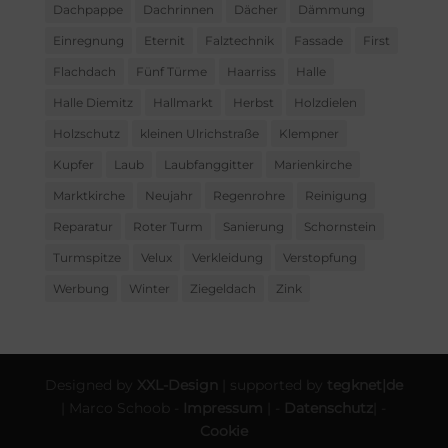
Dachpappe
Dachrinnen
Dächer
Dämmung
Einregnung
Eternit
Falztechnik
Fassade
First
Flachdach
Fünf Türme
Haarriss
Halle
Halle Diemitz
Hallmarkt
Herbst
Holzdielen
Holzschutz
kleinen Ulrichstraße
Klempner
Kupfer
Laub
Laubfanggitter
Marienkirche
Marktkirche
Neujahr
Regenrohre
Reinigung
Reparatur
Roter Turm
Sanierung
Schornstein
Turmspitze
Velux
Verkleidung
Verstopfung
Werbung
Winter
Ziegeldach
Zink
Designed by
XXL-Design
| supported by
tegknet|de
| Marco Schoob -
Impressum
| -
Datenschutz
| -
Cookie