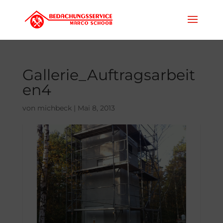
Gallerie_Auftragsarbeit
en4
von
michbeck
|
Mai 8, 2013