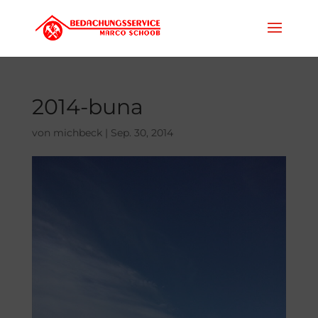
2014-buna
von
michbeck
|
Sep. 30, 2014