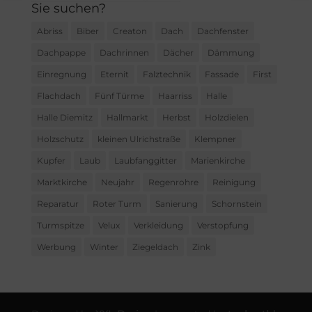
Sie suchen?
Abriss
Biber
Creaton
Dach
Dachfenster
Dachpappe
Dachrinnen
Dächer
Dämmung
Einregnung
Eternit
Falztechnik
Fassade
First
Flachdach
Fünf Türme
Haarriss
Halle
Halle Diemitz
Hallmarkt
Herbst
Holzdielen
Holzschutz
kleinen Ulrichstraße
Klempner
Kupfer
Laub
Laubfanggitter
Marienkirche
Marktkirche
Neujahr
Regenrohre
Reinigung
Reparatur
Roter Turm
Sanierung
Schornstein
Turmspitze
Velux
Verkleidung
Verstopfung
Werbung
Winter
Ziegeldach
Zink